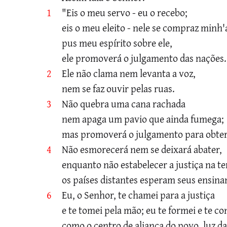
1
"Eis o meu servo - eu o recebo;
eis o meu eleito - nele se compraz minh'
pus meu espírito sobre ele,
ele promoverá o julgamento das nações.
2
Ele não clama nem levanta a voz,
nem se faz ouvir pelas ruas.
3
Não quebra uma cana rachada
nem apaga um pavio que ainda fumega;
mas promoverá o julgamento para obter
4
Não esmorecerá nem se deixará abater,
enquanto não estabelecer a justiça na te
os países distantes esperam seus ensin
6
Eu, o Senhor, te chamei para a justiça
e te tomei pela mão; eu te formei e te co
como o centro de aliança do povo, luz da