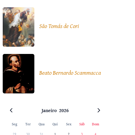
São Tomás de Cori
Beato Bernardo Scammacca
Janeiro
2026
Seg
Ter
Qua
Qui
Sex
Sáb
Dom
29
30
31
1
2
3
4