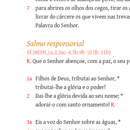
7
para abrires os olhos dos cegos, tirar os
livrar do cárcere os que vivem nas treva
Palavra do Senhor.
salmo responsorial
Sl 28(29),1a.2.3ac-4.3b.9b-10 (R. 11b)
R.
Que o Senhor abençoe, com a paz, o seu 
1a
Filhos de Deus, tributai ao Senhor, *
tributai-lhe a glória e o poder!
2
Dai-lhe a glória devida ao seu nome; *
adorai-o com santo ornamento!
R.
3a
Eis a voz do Senhor sobre as águas, *