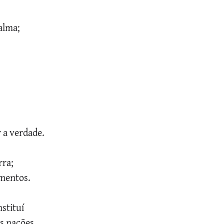
alma;
 a verdade.
rra;
amentos.
nstituí
s nações,