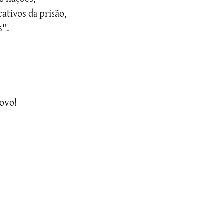
 cativos da prisão,
s".
povo!