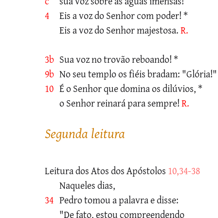
c
sua voz sobre as águas imensas!
4
Eis a voz do Senhor com poder! *
Eis a voz do Senhor majestosa.
R.
3b
Sua voz no trovão reboando! *
9b
No seu templo os fiéis bradam: "Glória!"
10
É o Senhor que domina os dilúvios, *
o Senhor reinará para sempre!
R.
segunda leitura
Leitura dos Atos dos Apóstolos
10,34-38
Naqueles dias,
34
Pedro tomou a palavra e disse:
"De fato, estou compreendendo