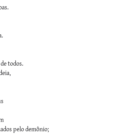
oas.
a.
 de todos.
deia,
us
em
nados pelo demônio;