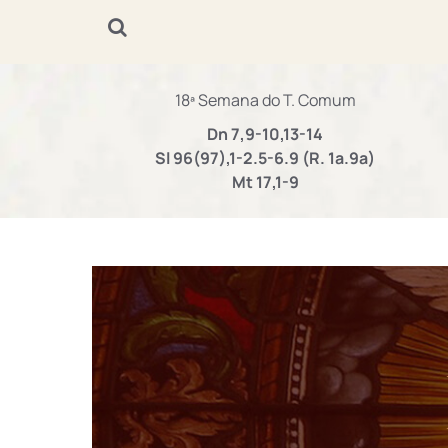
18ª Semana do T. Comum
Dn 7,9-10,13-14
Sl 96(97),1-2.5-6.9 (R. 1a.9a)
Mt 17,1-9