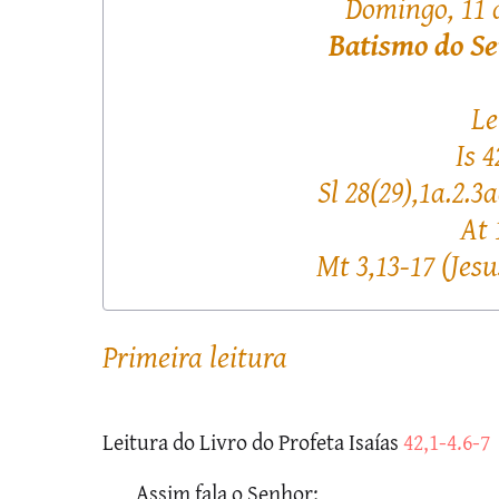
Domingo, 11 d
Batismo do S
Le
Is 4
Sl 28(29),1a.2.3
At 
Mt 3,13-17 (Jesu
primeira leitura
Leitura do Livro do Profeta Isaías
42,1-4.6-7
Assim fala o Senhor: