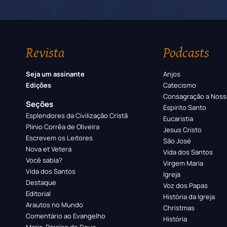
Revista
Podcasts
Seja um assinante
Anjos
Edições
Catecismo
Consagração a Noss
Seções
Espirito Santo
Esplendores da Civilização Cristã
Eucaristia
Plinio Corrêa de Oliveira
Jesus Cristo
Escrevem os Leitores
São José
Nova et Vetera
Vida dos Santos
Você sabia?
Virgem Maria
Vida dos Santos
Igreja
Destaque
Voz dos Papas
Editorial
História da Igreja
Arautos no Mundo
Christmas
Comentário ao Evangelho
História