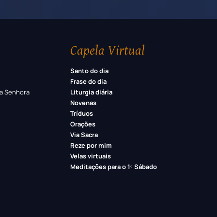
Capela Virtual
Santo do dia
Frase do dia
a Senhora
Liturgia diária
Novenas
Tríduos
Orações
Via Sacra
Reze por mim
Velas virtuais
Meditações para o 1º Sábado