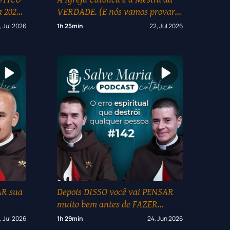
 2026
VERDADE. (E nós vamos provar!)
#146
, Jul 2026
1h 25min
22, Jul 2026
R sua
Depois DISSO você vai PENSAR
muito bem antes de FAZER
qualquer coisa… #142
, Jul 2026
1h 29min
24, Jun 2026