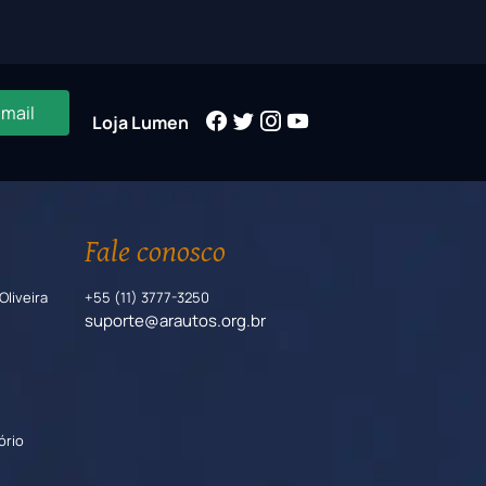
-mail
Loja Lumen
Fale conosco
Oliveira
+55 (11) 3777-3250
suporte@arautos.org.br
ório