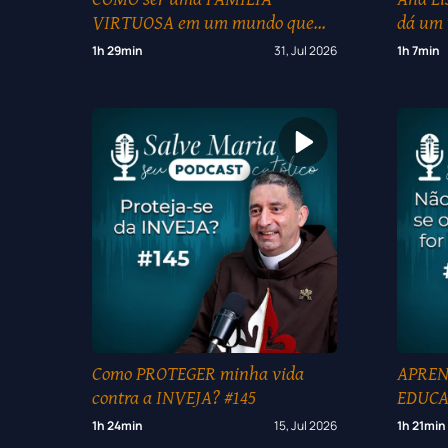
VIRTUOSA em um mundo que
dá um
ODEIA a FÉ? I ExpoCatólica 2026
para t
1h 29min
31, Jul 2026
1h 7min
(3/5)
ExpoCa
Como PROTEGER minha vida
APREND
contra a INVEJA? #145
EDUCA
#144
1h 24min
15, Jul 2026
1h 21min