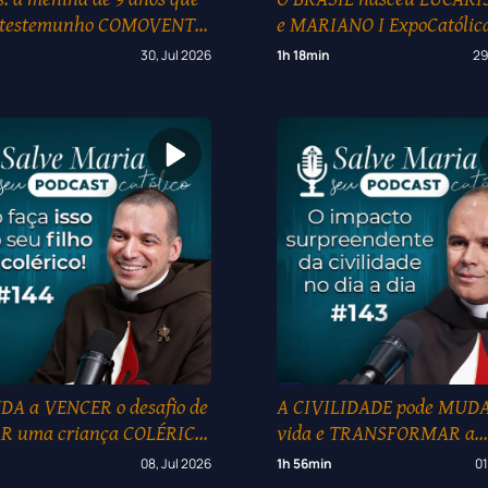
 testemunho COMOVENTE
e MARIANO I ExpoCatólica
odo o MUNDO I
(1/5)
30, Jul 2026
1h 18min
29
tólica 2026 (2/5)
A a VENCER o desafio de
A CIVILIDADE pode MUDA
R uma criança COLÉRICA!
vida e TRANSFORMAR a
sociedade #143
08, Jul 2026
1h 56min
01