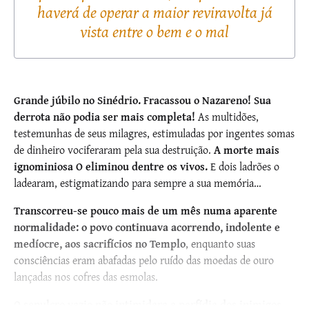
haverá de operar a maior reviravolta já
vista entre o bem e o mal
Grande júbilo no Sinédrio. Fracassou o Nazareno! Sua
derrota não podia ser mais completa!
As multidões,
testemunhas de seus milagres, estimuladas por ingentes somas
de dinheiro vociferaram pela sua destruição.
A morte mais
ignominiosa O eliminou dentre os vivos.
E dois ladrões o
ladearam, estigmatizando para sempre a sua memória…
Transcorreu-se pouco mais de um mês numa aparente
normalidade: o povo continuava acorrendo, indolente e
medíocre, aos sacrifícios no Templo
, enquanto suas
consciências eram abafadas pelo ruído das moedas de ouro
lançadas nos cofres das esmolas.
O sepulcro vazio não intimidara a perfídia dos inimigos