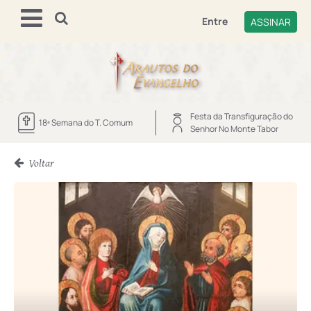
Entre
ASSINAR
Festa da Transfiguração do
18ª Semana do T. Comum
Senhor No Monte Tabor
Voltar