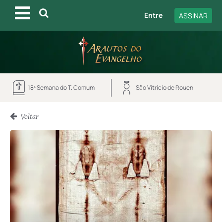
Entre
ASSINAR
18ª Semana do T. Comum
São Vitrício de Rouen
Voltar