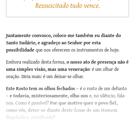
Ressuscitado tudo vence.
Juntamente convosco, coloco-me também eu diante do
Santo Sudário, e agradeço ao Senhor por esta
possibilidade
que nos oferecem os instrumentos de hoje.
Embora realizado desta forma,
o nosso ato de presença não é
uma simples visão, mas uma veneração
: é um olhar de
oração. Diria mais: é um deixar-se olhar.
Este Rosto tem os olhos fechados
– é o rosto de um defunto
–
e todavia, misteriosamente, olha-nos
e, no silêncio, fala-
nos. Como é possível?
Por que motivo quer o povo fiel,
como vós, deter-se diante deste Ícone de um Homem
flagelado e crucificado?
Porque o Homem do...