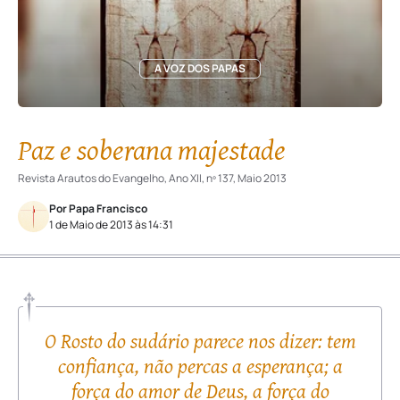
A VOZ DOS PAPAS
Paz e soberana majestade
Revista Arautos do Evangelho, Ano XII, nº 137, Maio 2013
Por Papa Francisco
1 de Maio de 2013 às 14:31
O Rosto do sudário parece nos dizer: tem
confiança, não percas a esperança; a
força do amor de Deus, a força do