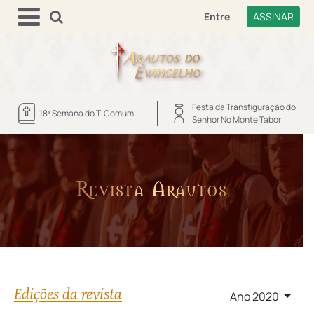
Entre
ASSINAR
Festa da Transfiguração do
18ª Semana do T. Comum
Senhor No Monte Tabor
Revista Arautos
Edições da revista
Ano 2020