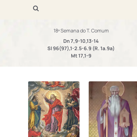
18ª Semana do T. Comum
Dn 7,9-10,13-14
Sl 96(97),1-2.5-6.9 (R. 1a.9a)
Mt 17,1-9