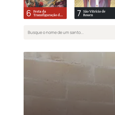
6
7
Festa da
São Vitrício de
Transfiguração do
Rouen
Senhor No Monte
Tabor