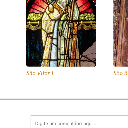
São Vitor I
São B