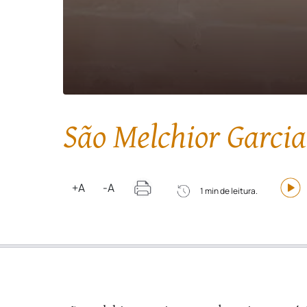
São Melchior Garci
+A
-A
1 min de leitura.