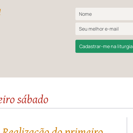
l
Cadastrar-me na liturgia 
eiro sábado
 Realização do primeiro