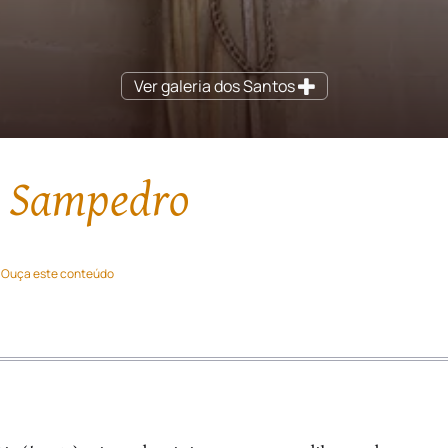
Ver galeria dos Santos
a Sampedro
Ouça este conteúdo