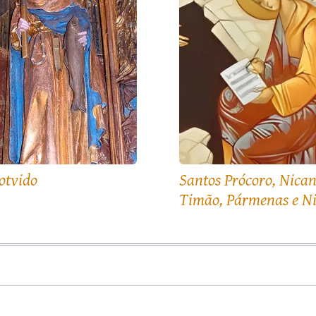
otvido
Santos Prócoro, Nican
Timão, Pármenas e N