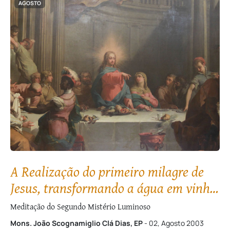
AGOSTO
A Realização do primeiro milagre de
Jesus, transformando a água em vinho,
nas Bodas de Caná
Meditação do Segundo Mistério Luminoso
Mons. João Scognamiglio Clá Dias, EP
- 02, Agosto 2003