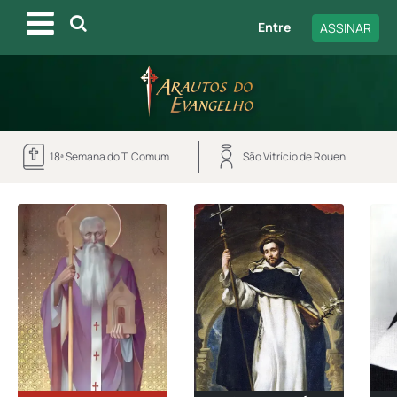
Entre
ASSINAR
18ª Semana do T. Comum
São Vitrício de Rouen