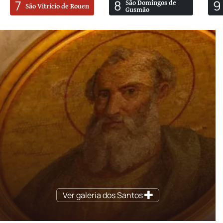
7
8
9
São Domingos de
São Vitrício de Rouen
Gusmão
Ver galeria dos Santos