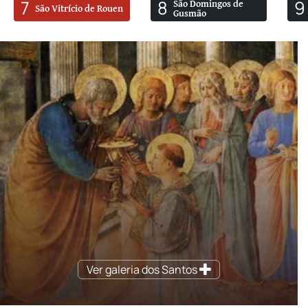
7
8
9
São Domingos de
São Vitrício de Rouen
Gusmão
Ver galeria dos Santos