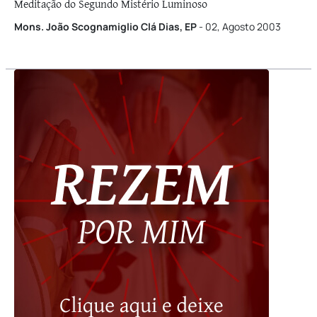
nas Bodas de Caná
Meditação do Segundo Mistério Luminoso
Mons. João Scognamiglio Clá Dias, EP
- 02, Agosto 2003