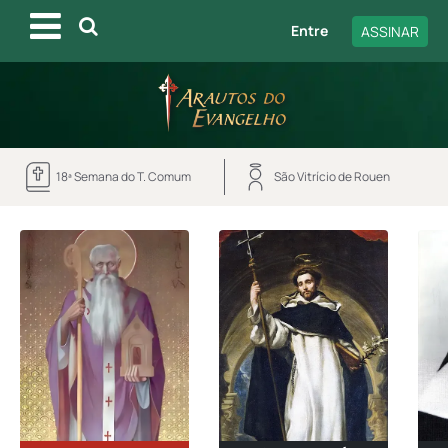
Entre
ASSINAR
18ª Semana do T. Comum
São Vitrício de Rouen