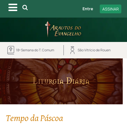
Entre
ASSINAR
18ª Semana do T. Comum
São Vitrício de Rouen
Liturgia Diária
Tempo da Páscoa