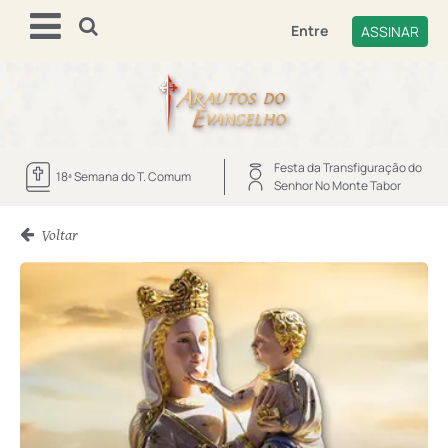
Entre
ASSINAR
Festa da Transfiguração do
18ª Semana do T. Comum
Senhor No Monte Tabor
Voltar