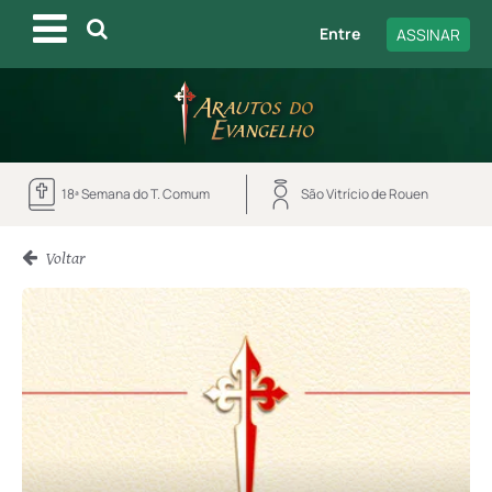
Entre
ASSINAR
18ª Semana do T. Comum
São Vitrício de Rouen
Voltar