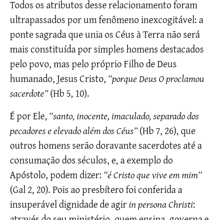
Todos os atributos desse relacionamento foram
ultrapassados por um fenômeno inexcogitável: a
ponte sagrada que unia os Céus à Terra não será
mais constituída por simples homens destacados
pelo povo, mas pelo próprio Filho de Deus
humanado, Jesus Cristo,
“porque Deus O proclamou
sacerdote”
(Hb 5, 10).
É por Ele,
“santo, inocente, imaculado, separado dos
pecadores e elevado além dos Céus”
(Hb 7, 26), que
outros homens serão doravante sacerdotes até a
consumação dos séculos, e, a exemplo do
Apóstolo, podem dizer:
“é Cristo que vive em mim”
(Gal 2, 20). Pois ao presbítero foi conferida a
insuperável dignidade de agir
in persona Christi
:
através do seu ministério, quem ensina, governa e