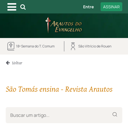
Entre
ASSINAR
18ª Semana do T. Comum
São Vitrício de Rouen
Voltar
São Tomás ensina - Revista Arautos