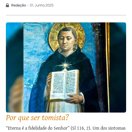
assentariam em tronos para julgar as doze tribos de Israel (cf.
Redação
-
01, Junho 2025
Mt 19, 28). Há nisso uma contradição? Evidentemente não. No
que …
Por que ser tomista?
“Eterna é a fidelidade do Senhor” (Sl 116, 2). Um dos sintomas