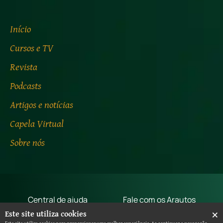
Início
Cursos e TV
Revista
Podcasts
Artigos e notícias
Capela Virtual
Sobre nós
Central de ajuda
Fale com os Arautos
×
Este site utiliza cookies
Termos de uso
Aviso de privacidade