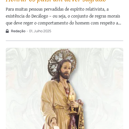
Para muitas pessoas pervadidas de espírito relativista, a
existência do Decálogo – ou seja, o conjunto de regras morais
que deve reger o comportamento do homem com respeito a
Deus e a seus semelhantes – soa como algo arbitrário e
Redação
-
01, Julho 2025
descabido, uma imposição absurda ao ser humano. Como
afirma São …