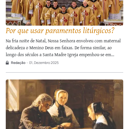
Por que usar paramentos litúrgicos?
Na fria noite de Natal, Nossa Senhora envolveu com maternal
delicadeza o Menino Deus em faixas. De forma similar, ao
longo dos séculos a Santa Madre Igreja empenhou-se em
revestir dignamente os seus filhos e ministros que servem o
Redação
-
01, Dezembro 2025
altar do Senhor. Contudo, seria a estética a única razão de …