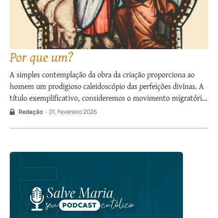
Por que um?
A simples contemplação da obra da criação proporciona ao
homem um prodigioso caleidoscópio das perfeições divinas. A
título exemplificativo, consideremos o movimento migratório
dos gansos-canadenses. Quem não se terá maravilhado com a
Redação
-
01, Fevereiro 2026
sabedoria neles manifestada? Cruzam milhares de quilômetros
voando sempre unidos, numa impecável formação em “V”, de
modo a …