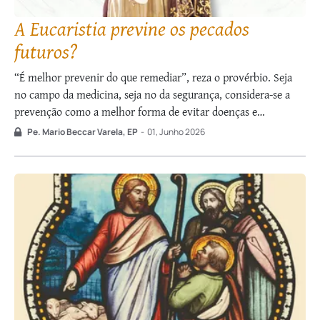
A Eucaristia previne os pecados
futuros?
“É melhor prevenir do que remediar”, reza o provérbio. Seja
no campo da medicina, seja no da segurança, considera-se a
prevenção como a melhor forma de evitar doenças e
incidentes. Qualquer intervenção é sempre mais traumática
Pe. Mario Beccar Varela, EP
-
01, Junho 2026
que as ações prudenciais. Desde logo, a Divina Providência
propiciou a existência de vida …