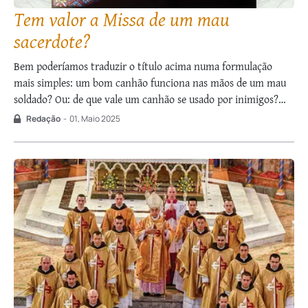
Tem valor a Missa de um mau
sacerdote?
Bem poderíamos traduzir o título acima numa formulação
mais simples: um bom canhão funciona nas mãos de um mau
soldado? Ou: de que vale um canhão se usado por inimigos?
Sabemos que, por muito inepto que seja o artilheiro, um bom
Redação
-
01, Maio 2025
canhão não perde sua qualidade, ainda que sua precisão …