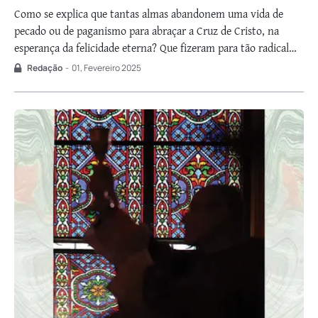
Como se explica que tantas almas abandonem uma vida de
pecado ou de paganismo para abraçar a Cruz de Cristo, na
esperança da felicidade eterna? Que fizeram para tão radical
mudança? Que mérito tiveram para isso? Nenhum!
Redação
-
01, Fevereiro 2025
Converteram-se simplesmente porque Deus quis: receberam a
graça da conversão e apenas não …