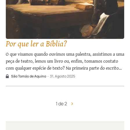
Por que ler a Bíblia?
O que visamos quando ouvimos uma palestra, assistimos a uma
peça de teatro, lemos um livro ou, enfim, tomamos contato
com qualquer espécie de texto? Na primeira parte do escrito
Este é o livro dos mandamentos de Deus, uma de suas
São Tomás de Aquino
-
31, Agosto 2025
primeiras aulas, São Tomás explicita aquilo que todos
buscamos …
1 de 2